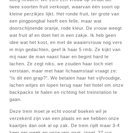
twee soorten fruit verkoopt, waarvan één soort op
kleine perzikjes lijkt. Het ronde fruit, ter grote van
een pingpongbal heeft een felle, maar wat
doorschijnende oranje, rode kleur. De vrouw weegt
wat fruit af en doet het in een zakje. Ik heb geen
idee wat het kost, en met de waaiervrouw nog vers
in mijn gedachten, geef ik haar 5 rmb. Ze kijkt van
mij naar de man naast haar en begint hard te
lachen. Ze zegt niks, we zouden haar toch niet
verstaan, maar met haar lichaamstaal vraagt ze:
“Is dit een grap?”. We betalen haar het vijfvoudige,
lachen witjes en lopen terug naar het hotel om onze
backpacks te halen en richting het treinstation te
gaan.
Deze trein moet je echt vooraf boeken wil je
verzekerd zijn van een plaats en we hebben onze
kaartjes dan ook al op zak. De trein rijdt maar 3-4
keer per week en onze reis gaat, jawel, 37 uur