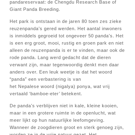
pandareservaat: de Chengdu Research Base of
Giant Panda Breeding.
Het park is ontstaan in de jaren 80 toen zes zieke
reuzenpanda’s gered werden. Het aantal inwoners
is inmiddels gegroeid tot ongeveer 50 panda’s. Het
is een erg groot, mooi, rustig en groen park en niet
alleen de reuzenpanda is er te vinden, maar ook de
rode panda. Lang werd gedacht dat de dieren
verwant zijn, maar tegenwoordig denkt men daar
anders over. Een leuk weetje is dat het woord
“panda” een verbastering is van
het Nepalese woord (nigalya) ponya, wat vrij
vertaald ‘bamboe-eter’ betekent.
De panda’s verblijven niet in kale, kleine kooien,
maar in een grotere ruimte in de openlucht, wat
meer lijkt op hun natuurlijke leefomgeving.
Wanneer de zoogdieren groot en sterk genoeg zijn,
worden ze in de vrije natuur gezet. Het