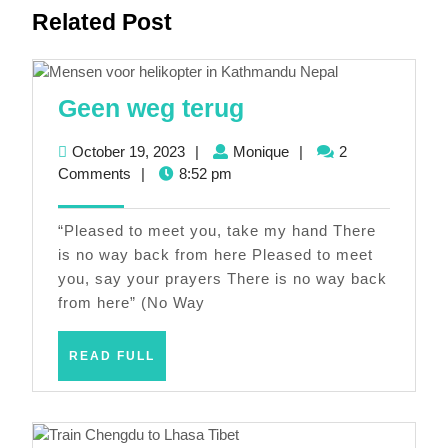
Previous
Next
Related Post
post:
post:
Geen
Geen weg terug
weg
October
Monique
October 19, 2023
|
Monique
|
2
terug
19,
Comments
|
8:52 pm
2023
“Pleased to meet you, take my hand There
is no way back from here Pleased to meet
you, say your prayers There is no way back
from here” (No Way
READ
READ FULL
FULL