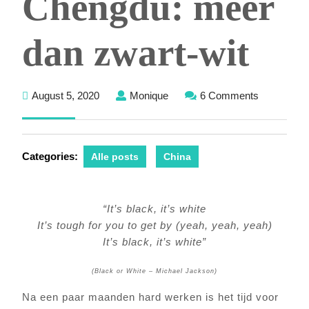
Chengdu: meer
dan zwart-wit
August
Monique
August 5, 2020
Monique
6 Comments
5,
2020
Categories:
Alle posts
China
“It’s black, it’s white
It’s tough for you to get by (yeah, yeah, yeah)
It’s black, it’s white”
(Black or White – Michael Jackson)
Na een paar maanden hard werken is het tijd voor