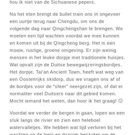
hou ik niet van de Sichuanese pepers.
Na het eten brengt de bullet train ons in ongeveer
een uurtje terug naar Chengdu, om ons de
volgende dag naar Qingchengshan te brengen. We
moeten een tijd wachten voordat we mee kunnen
en komen uit bij de Qingcheng berg. Het is een
mooie, rustige, groene omgeving. Er zijn weinig
mensen in het leuke dorpje met traditionele huisjes.
Wat opvalt zijn de Duitse bewegwijzeringsbordjes.
Het dorpje, Tai’an Ancient Town, heeft wat weg van
een Oostenrijks skidorp, dus we vragen ons af of
de bordjes voor de “sfeer” neergezet zijn, of dat er
normaliter veel Duitsers naar dit gebied komen.
Mocht iemand het weten, dan hoor ik het graag! 🙂
Voordat we verder de bergen in gaan, lopen we een
stuk langs de rivier en zien een heleboel
watervalletjes. We hebben wat tijd verloren bij het
wachten op de trein en daarom besluiten we de