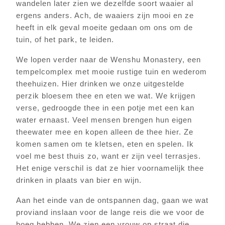
wandelen later zien we dezelfde soort waaier al
ergens anders. Ach, de waaiers zijn mooi en ze
heeft in elk geval moeite gedaan om ons om de
tuin, of het park, te leiden.
We lopen verder naar de Wenshu Monastery, een
tempelcomplex met mooie rustige tuin en wederom
theehuizen. Hier drinken we onze uitgestelde
perzik bloesem thee en eten we wat. We krijgen
verse, gedroogde thee in een potje met een kan
water ernaast. Veel mensen brengen hun eigen
theewater mee en kopen alleen de thee hier. Ze
komen samen om te kletsen, eten en spelen. Ik
voel me best thuis zo, want er zijn veel terrasjes.
Het enige verschil is dat ze hier voornamelijk thee
drinken in plaats van bier en wijn.
Aan het einde van de ontspannen dag, gaan we wat
proviand inslaan voor de lange reis die we voor de
boeg hebben. We zien een vrouw op straat die