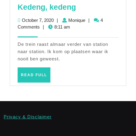
Kedeng,
Kedeng, kedeng
kedeng
October
Monique
October 7, 2020
|
Monique
|
4
7,
Comments
|
8:11 am
2020
De trein raast almaar verder van station
naar station. Ik kom op plaatsen waar ik
nooit ben geweest.
READ
READ FULL
FULL
Privacy & Disclaimer