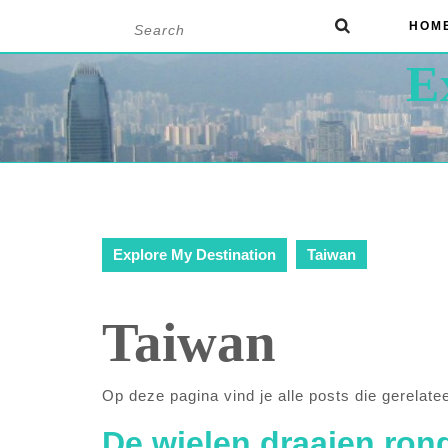
Skip
Search
HOM
to
for:
content
E
Explore My Destination
Taiwan
Taiwan
Op deze pagina vind je alle posts die gerelate
De wielen draaien ron