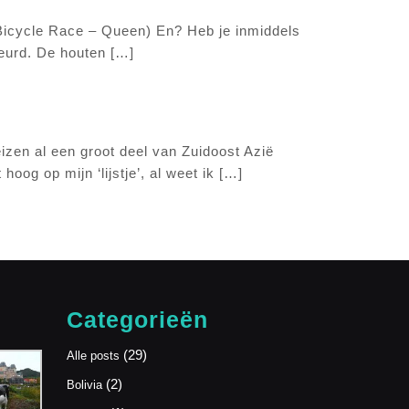
.” (Bicycle Race – Queen) En? Heb je inmiddels
reurd. De houten […]
izen al een groot deel van Zuidoost Azië
oog op mijn ‘lijstje’, al weet ik […]
Categorieën
(29)
Alle posts
(2)
Bolivia