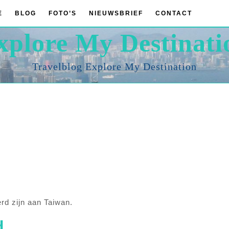
E
BLOG
FOTO’S
NIEUWSBRIEF
CONTACT
xplore My Destinati
Travelblog Explore My Destination
erd zijn aan Taiwan.
d