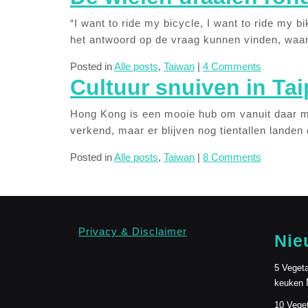
“I want to ride my bicycle, I want to ride my b
het antwoord op de vraag kunnen vinden, waar 
Posted in
Alle posts
,
Taiwan
|
4 Comments
Cultuur snuiven in Tai
Hong Kong is een mooie hub om vanuit daar mee
verkend, maar er blijven nog tientallen landen 
Posted in
Alle posts
,
Taiwan
|
8 Comments
Privacy & Disclaimer
Nie
5 Vegeta
keuken
10 Veget