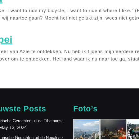
ike. I want to ride my bicycle, I want to ride it where I like
wij naartoe gaan? Mocht het niet gelukt zijn, wees niet get
pei
r van Azië te ontdekken. Nu heb ik tijdens mijn eerdere re
over om te ontdekken. Het land waar ik nu naar toe ga, staat h
uwste Posts
Foto’s
rische Gerechten uit de Tibetaanse
May 13, 2024
arische Gerechten uit de Nepalese