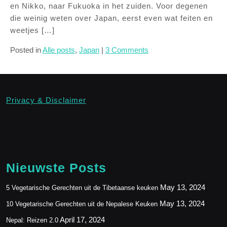
en Nikko, naar Fukuoka in het zuiden. Voor degenen
die weinig weten over Japan, eerst even wat feiten en
weetjes […]
Posted in
Alle posts
,
Japan
|
3 Comments
Privacy & Disclaimer
Nieuwste Posts
May 13, 2024
5 Vegetarische Gerechten uit de Tibetaanse keuken
May 13, 2024
10 Vegetarische Gerechten uit de Nepalese Keuken
April 17, 2024
Nepal: Reizen 2.0