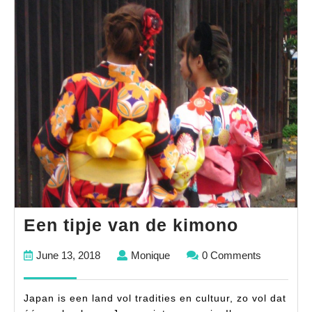
Een
Een tipje van de kimono
tipje
June
Monique
June 13, 2018
Monique
0 Comments
van
13,
de
2018
Japan is een land vol tradities en cultuur, zo vol dat
kimono