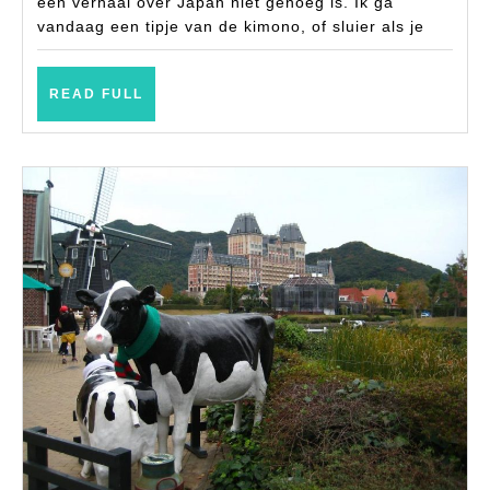
één verhaal over Japan niet genoeg is. Ik ga
vandaag een tipje van de kimono, of sluier als je
READ
READ FULL
FULL