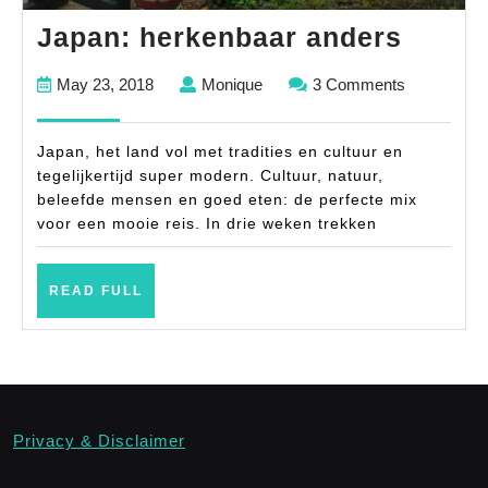
Japan
Japan: herkenbaar anders
herke
May
Monique
May 23, 2018
Monique
3 Comments
ander
23,
2018
Japan, het land vol met tradities en cultuur en
tegelijkertijd super modern. Cultuur, natuur,
beleefde mensen en goed eten: de perfecte mix
voor een mooie reis. In drie weken trekken
READ
READ FULL
FULL
Privacy & Disclaimer