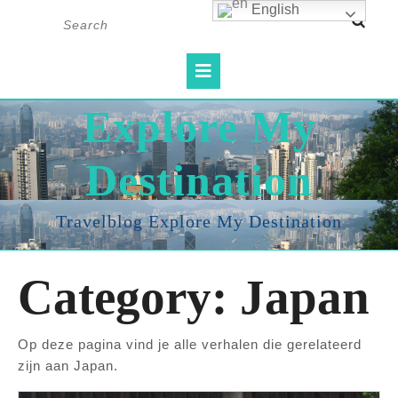
Skip
English
Search
to
for:
content
Open
Button
Explore My
Destination
Travelblog Explore My Destination
Category:
Japan
Op deze pagina vind je alle verhalen die gerelateerd
zijn aan Japan.