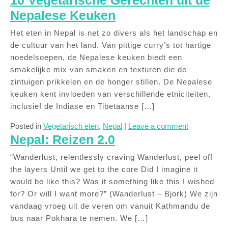
10 Vegetarische Gerechten uit de
Nepalese Keuken
Het eten in Nepal is net zo divers als het landschap en
de cultuur van het land. Van pittige curry’s tot hartige
noedelsoepen, de Nepalese keuken biedt een
smakelijke mix van smaken en texturen die de
zintuigen prikkelen en de honger stillen. De Nepalese
keuken kent invloeden van verschillende etniciteiten,
inclusief de Indiase en Tibetaanse […]
Posted in
Vegetarisch eten
,
Nepal
|
Leave a comment
Nepal: Reizen 2.0
“Wanderlust, relentlessly craving Wanderlust, peel off
the layers Until we get to the core Did I imagine it
would be like this? Was it something like this I wished
for? Or will I want more?” (Wanderlust – Bjork) We zijn
vandaag vroeg uit de veren om vanuit Kathmandu de
bus naar Pokhara te nemen. We […]