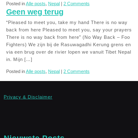
Posted in
Alle posts
,
Nepal
|
2 Comments
Geen weg terug
“Pleased to meet you, take my hand There is no way
back from here Pleased to meet you, say your prayers
There is no way back from here” (No Way Back – Foo
Fighters) We zijn bij de Rasuwagadhi Kerung grens en
via een brug over de rivier lopen we vanuit Tibet Nepal
in. Mijn […]
Posted in
Alle posts
,
Nepal
|
2 Comments
Privacy & Disclaimer