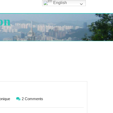
English
on
r
r
Monique
nique
2 Comments