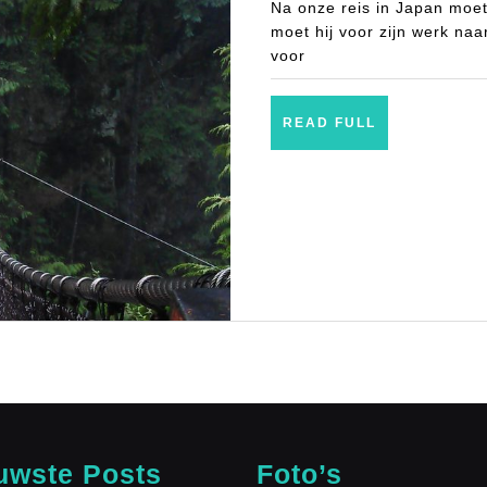
Na onze reis in Japan moet
moet hij voor zijn werk naa
voor
READ
READ FULL
FULL
uwste Posts
Foto’s