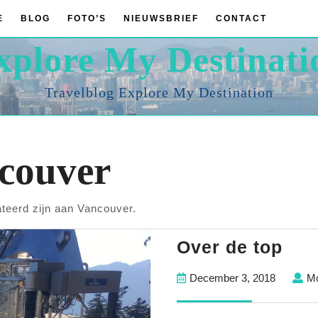
E
BLOG
FOTO’S
NIEUWSBRIEF
CONTACT
xplore My Destinati
Travelblog Explore My Destination
couver
ateerd zijn aan Vancouver.
Ove
Over de top
de
Decembe
December 3, 2018
Mo
top
3,
2018