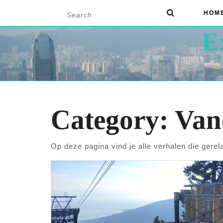
Skip
Search
HOM
to
for:
content
E
Category:
Van
Op deze pagina vind je alle verhalen die gerel