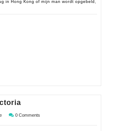
ug in Hong Kong of mijn man wordt opgebeld,
Vancouver
ctoria
&
Monique
e
0 Comments
Victoria