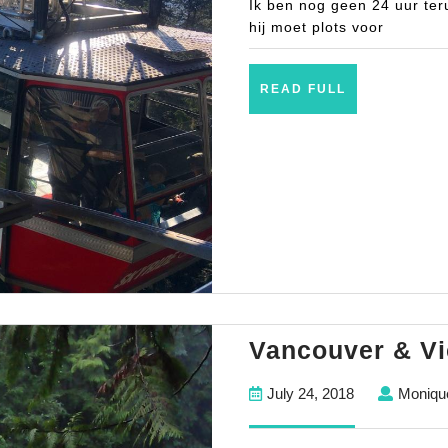
Ik ben nog geen 24 uur ter
hij moet plots voor
READ
READ FULL
FULL
Vancouver & Vi
July
July 24, 2018
Moniqu
24,
2018