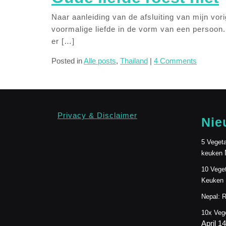
Naar aanleiding van de afsluiting van mijn vor
voormalige liefde in de vorm van een persoon. 
er […]
Posted in
Alle posts
,
Thailand
|
4 Comments
Privacy & Disclaimer
Nie
5 Vegeta
keuken
10 Veget
Keuken
Nepal: R
10x Veg
April 1