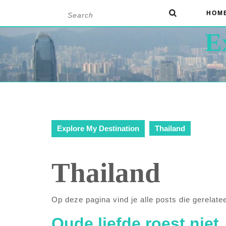
Skip
Search
HOM
to
for:
content
E
Explore My Destination
Thailand
Thailand
Op deze pagina vind je alle posts die gerelatee
Oude liefde roest niet