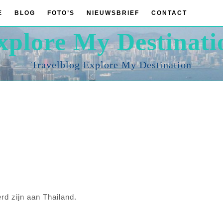
E
BLOG
FOTO’S
NIEUWSBRIEF
CONTACT
xplore My Destinati
Travelblog Explore My Destination
rd zijn aan Thailand.