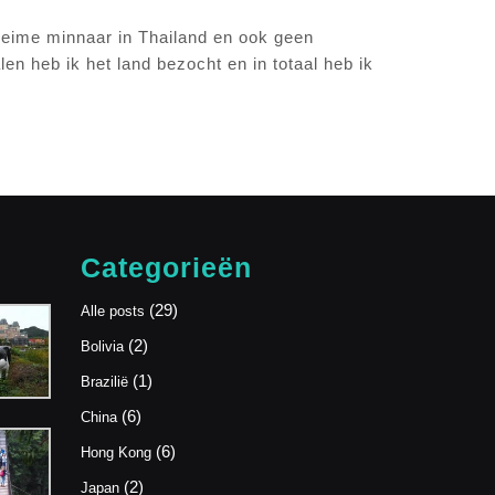
geheime minnaar in Thailand en ook geen
en heb ik het land bezocht en in totaal heb ik
Categorieën
(29)
Alle posts
(2)
Bolivia
(1)
Brazilië
(6)
China
(6)
Hong Kong
(2)
Japan