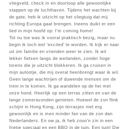
vliegveld, check in en doorloop alle gewoonlijke
stappen op de luchthaven. Tijdens het wachten bij
de gate, heb ik uitzicht op het vliegtuig dat mij
richting Europa gaat brengen. Ineens duikt er een
lied in mijn hoofd op: I’m coming home!
Tot nu toe was ik vooral praktisch bezig, maar nu
begin ik toch wel ‘excited’ te worden. Ik kijk er naar
uit om familie en vrienden weer te zien. Ik wil
lekker fietsen langs de weilanden, zonder hoge
torens die je uitzicht blokkeren. Ik ga cruisen in
mijn autootje, die mij overal heenbrengt waar ik wil.
Geen lange wachtrijen of duwende mensen om de
trein in te komen. Ik ga wandelen op de hei met
onze hond. Heerlijk op een terras zitten en van de
lange zomeravonden genieten. Hoewel de zon flink
schijnt in Hong Kong, zijn terrasjes niet erg
gewoonlijk en is men minder fan van de zon dan
Nederlanders. En ow ja, ik heb zooo’n zin in een
frietje speciaal en een BBQ in de tuin. Een tuin! Die