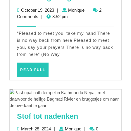
weg
October
Monique
October 19, 2023
|
Monique
|
2
terug
19,
Comments
|
8:52 pm
2023
“Pleased to meet you, take my hand There
is no way back from here Pleased to meet
you, say your prayers There is no way back
from here” (No Way
READ
READ FULL
FULL
Stof
Stof tot nadenken
tot
March
Monique
March 28, 2024
|
Monique
|
0