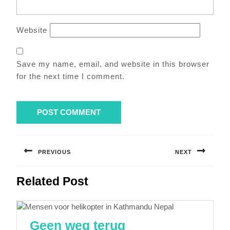
Website
Save my name, email, and website in this browser
for the next time I comment.
Post
navigation
PREVIOUS
NEXT
Previous
Next
Related Post
post:
post:
Geen
Geen weg terug