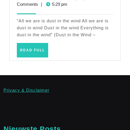
nadenken
28,
Comments
|
5:29 pm
2024
“All we are is dust in the wind All we are is
dust in wind Dust in the wind Everything is
dust in the wind” (Dust in the Wind –
READ
READ FULL
FULL
Privacy & Disclaimer
Nieuwste Posts