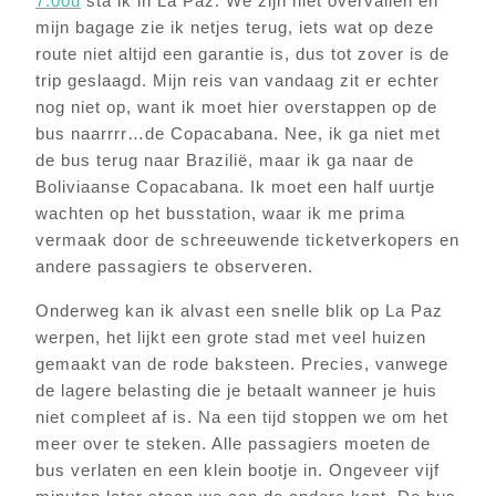
7.00u
sta ik in La Paz. We zijn niet overvallen en
mijn bagage zie ik netjes terug, iets wat op deze
route niet altijd een garantie is, dus tot zover is de
trip geslaagd. Mijn reis van vandaag zit er echter
nog niet op, want ik moet hier overstappen op de
bus naarrrr…de Copacabana. Nee, ik ga niet met
de bus terug naar Brazilië, maar ik ga naar de
Boliviaanse Copacabana. Ik moet een half uurtje
wachten op het busstation, waar ik me prima
vermaak door de schreeuwende ticketverkopers en
andere passagiers te observeren.
Onderweg kan ik alvast een snelle blik op La Paz
werpen, het lijkt een grote stad met veel huizen
gemaakt van de rode baksteen. Precies, vanwege
de lagere belasting die je betaalt wanneer je huis
niet compleet af is. Na een tijd stoppen we om het
meer over te steken. Alle passagiers moeten de
bus verlaten en een klein bootje in. Ongeveer vijf