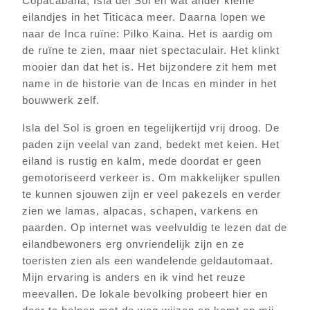
Copacabana, Isla del Sol en wat ander kleine
eilandjes in het Titicaca meer. Daarna lopen we
naar de Inca ruïne: Pilko Kaina. Het is aardig om
de ruïne te zien, maar niet spectaculair. Het klinkt
mooier dan dat het is. Het bijzondere zit hem met
name in de historie van de Incas en minder in het
bouwwerk zelf.
Isla del Sol is groen en tegelijkertijd vrij droog. De
paden zijn veelal van zand, bedekt met keien. Het
eiland is rustig en kalm, mede doordat er geen
gemotoriseerd verkeer is. Om makkelijker spullen
te kunnen sjouwen zijn er veel pakezels en verder
zien we lamas, alpacas, schapen, varkens en
paarden. Op internet was veelvuldig te lezen dat de
eilandbewoners erg onvriendelijk zijn en ze
toeristen zien als een wandelende geldautomaat.
Mijn ervaring is anders en ik vind het reuze
meevallen. De lokale bevolking probeert hier en