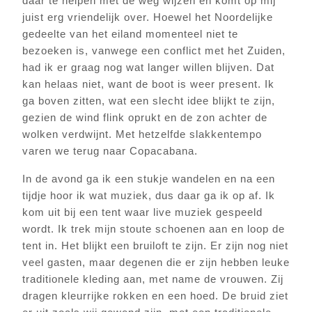
daar te helpen met de weg wijzen en komt op mij
juist erg vriendelijk over. Hoewel het Noordelijke
gedeelte van het eiland momenteel niet te
bezoeken is, vanwege een conflict met het Zuiden,
had ik er graag nog wat langer willen blijven. Dat
kan helaas niet, want de boot is weer present. Ik
ga boven zitten, wat een slecht idee blijkt te zijn,
gezien de wind flink oprukt en de zon achter de
wolken verdwijnt. Met hetzelfde slakkentempo
varen we terug naar Copacabana.
In de avond ga ik een stukje wandelen en na een
tijdje hoor ik wat muziek, dus daar ga ik op af. Ik
kom uit bij een tent waar live muziek gespeeld
wordt. Ik trek mijn stoute schoenen aan en loop de
tent in. Het blijkt een bruiloft te zijn. Er zijn nog niet
veel gasten, maar degenen die er zijn hebben leuke
traditionele kleding aan, met name de vrouwen. Zij
dragen kleurrijke rokken en een hoed. De bruid ziet