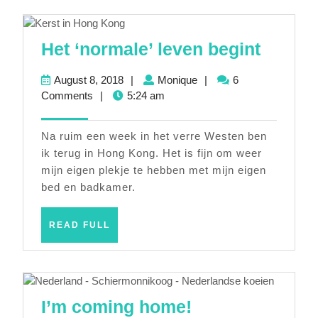
Het
Het ‘normale’ leven begint
‘norma
August
Monique
August 8, 2018
|
Monique
|
6
leven
8,
Comments
|
5:24 am
begint
2018
Na ruim een week in het verre Westen ben
ik terug in Hong Kong. Het is fijn om weer
mijn eigen plekje te hebben met mijn eigen
bed en badkamer.
READ
READ FULL
FULL
I’m
I’m coming home!