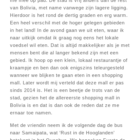
me mee op pad. De stad is vrij anders dan de rest
van Bolivia, met name vanwege zijn lagere ligging.
Hierdoor is het rond de dertig graden en erg warm.
Een heel verschil met de hoger gelegen gebieden
in het land! In de avond gaan we uit eten, waar ik
naar uitkijk omdat ik graag nog eens het lokale
voedsel wil eten. Dat is altijd makkelijker als je met
mensen bent die al langer bekend zijn met een
gebied. Ik hoop op een klein, lokaal restaurantje of
kraampje en ben dan ook enigszins teleurgesteld
wanneer we blijken te gaan eten in een shopping
mall. Later wordt mij verteld dat deze mall er pas
sinds 2014 is. Het is een beetje de trots van de
stad, gezien het de allereerste shopping mall in
Bolivia is en dat is dan ook de reden dat ze me
ernaar toe namen.
Met de vriendin neem ik de volgende dag de bus
naar Samaipata, wat ‘Rust in de Hooglanden’