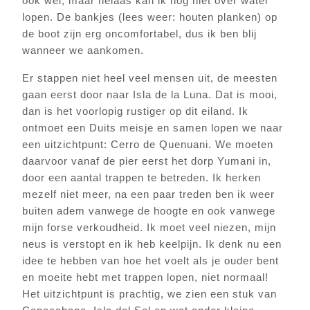
ook wel, maar helaas kan ik nog niet over water
lopen. De bankjes (lees weer: houten planken) op
de boot zijn erg oncomfortabel, dus ik ben blij
wanneer we aankomen.
Er stappen niet heel veel mensen uit, de meesten
gaan eerst door naar Isla de la Luna. Dat is mooi,
dan is het voorlopig rustiger op dit eiland. Ik
ontmoet een Duits meisje en samen lopen we naar
een uitzichtpunt: Cerro de Quenuani. We moeten
daarvoor vanaf de pier eerst het dorp Yumani in,
door een aantal trappen te betreden. Ik herken
mezelf niet meer, na een paar treden ben ik weer
buiten adem vanwege de hoogte en ook vanwege
mijn forse verkoudheid. Ik moet veel niezen, mijn
neus is verstopt en ik heb keelpijn. Ik denk nu een
idee te hebben van hoe het voelt als je ouder bent
en moeite hebt met trappen lopen, niet normaal!
Het uitzichtpunt is prachtig, we zien een stuk van