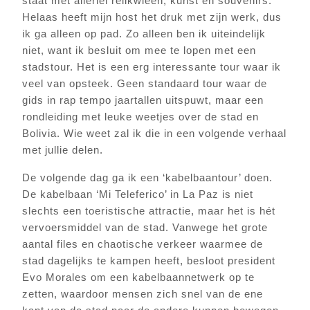
staat met allerlei relikwieën, kunst en souvenirs.
Helaas heeft mijn host het druk met zijn werk, dus
ik ga alleen op pad. Zo alleen ben ik uiteindelijk
niet, want ik besluit om mee te lopen met een
stadstour. Het is een erg interessante tour waar ik
veel van opsteek. Geen standaard tour waar de
gids in rap tempo jaartallen uitspuwt, maar een
rondleiding met leuke weetjes over de stad en
Bolivia. Wie weet zal ik die in een volgende verhaal
met jullie delen.
De volgende dag ga ik een ‘kabelbaantour’ doen.
De kabelbaan ‘Mi Teleferico’ in La Paz is niet
slechts een toeristische attractie, maar het is hét
vervoersmiddel van de stad. Vanwege het grote
aantal files en chaotische verkeer waarmee de
stad dagelijks te kampen heeft, besloot president
Evo Morales om een kabelbaannetwerk op te
zetten, waardoor mensen zich snel van de ene