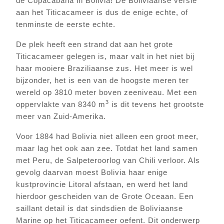
de Copacabana in Bolivia! De Boliviaanse versie
aan het Titicacameer is dus de enige echte, of
tenminste de eerste echte.
De plek heeft een strand dat aan het grote
Titicacameer gelegen is, maar valt in het niet bij
haar mooiere Braziliaanse zus. Het meer is wel
bijzonder, het is een van de hoogste meren ter
wereld op 3810 meter boven zeeniveau. Met een
3
oppervlakte van 8340 m
is dit tevens het grootste
meer van Zuid-Amerika.
Voor 1884 had Bolivia niet alleen een groot meer,
maar lag het ook aan zee. Totdat het land samen
met Peru, de Salpeteroorlog van Chili verloor. Als
gevolg daarvan moest Bolivia haar enige
kustprovincie Litoral afstaan, en werd het land
hierdoor gescheiden van de Grote Oceaan. Een
saillant detail is dat sindsdien de Boliviaanse
Marine op het Titicacameer oefent. Dit onderwerp