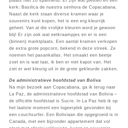
plaats niet zo spannend. Er zijn wat pleinen en een
kerk: Basilica de nuestra senhora de Copacabana.
Naast de kerk staan diverse kramen waar je
souvenirs kunt kopen, het is een erg kleurrijk
geheel. Van al die vrolijke kleuren word je gewoon
blij! Er zijn ook wat eetkraampjes en er is een
(binnen) marktplaats. Een aantal kramen verkopen
de extra grote popcorn, bekend in deze streek. Ze
noemen het pasankallas. Het smaakt een beetje
zoet en is wat taai, ik ben er niet kapot van. Het
ziet er wel kleurig uit in de grote gekleurde zakken.
De administratieve hoofdstad van Boliva
Na mijn bezoek aan Copacabana, ga ik terug naar
La Paz, de administratieve hoofdstad van Bolivia –
de officiële hoofdstad is Sucre. In La Paz heb ik op
het laatste moment een logeerplek gevonden bij
een couchsurfer. Een Boliviaan die opgegroeid is in
Canada, met een bijzonder appartement dat vol