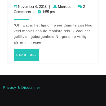
coming
November
Monique
November 6, 2018
|
Monique
|
2
home!
6,
Comments
|
1:55 pm
2018
“Oh, wat is het fijn om weer thuis te zijn Nog
veel mooier dan de mooiste reis Ik voel het
gelijk, de geborgenheid Nergens zo veilig
als in mijn eigen
READ
READ FULL
FULL
Privacy & Disclaimer