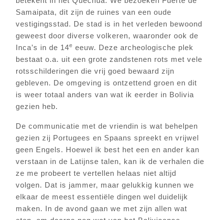
betekent in het Quechua. We bezoeken Fuerte de
Samaipata, dit zijn de ruines van een oude
vestigingsstad. De stad is in het verleden bewoond
geweest door diverse volkeren, waaronder ook de
e
Inca’s in de 14
eeuw. Deze archeologische plek
bestaat o.a. uit een grote zandstenen rots met vele
rotsschilderingen die vrij goed bewaard zijn
gebleven. De omgeving is ontzettend groen en dit
is weer totaal anders van wat ik eerder in Bolivia
gezien heb.
De communicatie met de vriendin is wat behelpen
gezien zij Portugees en Spaans spreekt en vrijwel
geen Engels. Hoewel ik best het een en ander kan
verstaan in de Latijnse talen, kan ik de verhalen die
ze me probeert te vertellen helaas niet altijd
volgen. Dat is jammer, maar gelukkig kunnen we
elkaar de meest essentiële dingen wel duidelijk
maken. In de avond gaan we met zijn allen wat