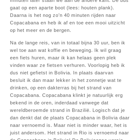
minuten later staan we aan de andere kant. De bus
gaat op een aparte boot (lees: houten plank).
Daarna is het nog zo’n 40 minuten rijden naar
Copacabana en heb ik af en toe een mooi uitzicht
op het meer en de bergen.
Na de lange reis, van in totaal bijna 30 uur, ben ik
wel toe aan wat koffie en beweging. Ik wil graag
een fiets huren, maar ik kan helaas geen plek
vinden waar ze fietsen verhuren. Voorlopig heb ik
dus niet gefietst in Bolivia. In plaats daarvan
besluit ik dan maar lekker in het zonnetje wat te
drinken, op een dakterras bij het strand van
Copacabana. Copacabana klinkt je natuurlijk erg
bekend in de oren, inderdaad vanwege dat
wereldberoemde strand in Brazilië. Logisch dat je
dan denkt dat de plaats Copacabana in Bolivia daar
naar vernoemd is. Maar niet is minder waar, het is
juist andersom. Het strand in Rio is vernoemd naar